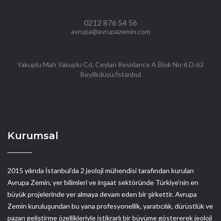
0212 876 54 56
avrupa@avrupazemin.com
Yakuplu Mah Yakuplu Cd. Ceylan Residance A Blok No:6 D:63
Beylikdüzü/İstanbul
Kurumsal
2015 yılında İstanbul’da 2 jeoloji mühendisi tarafından kurulan
Avrupa Zemin, yer bilimleri ve inşaat sektöründe Türkiye’nin en
büyük projelerinde yer almaya devam eden bir şirkettir. Avrupa
Zemin kuruluşundan bu yana profesyonellik, yaratıcılık, dürüstlük ve
pazarı geliştirme özellikleriyle istikrarlı bir büyüme göstererek jeoloji