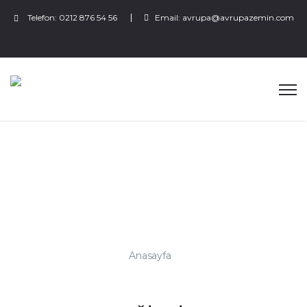
Telefon:
0212 876 54 56
Email:
avrupa@avrupazemin.com
ALSANCAK-
EĞİRDİR
DEMİRYOLU HATTI
YENİLENMESİ
ETÜDÜ
Anasayfa
ALSANCAK-EĞİRDİR DEMİRYOLU HATTI YENİLENMESİ ETÜDÜ